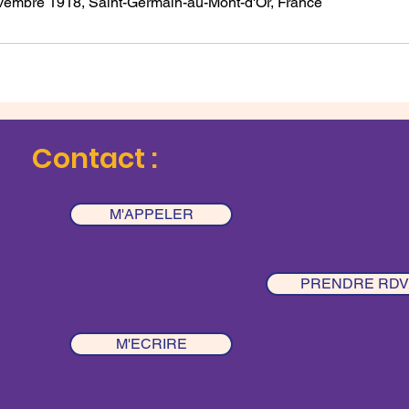
vembre 1918, Saint-Germain-au-Mont-d'Or, France
Contact :
M'APPELER
PRENDRE RDV
M'ECRIRE