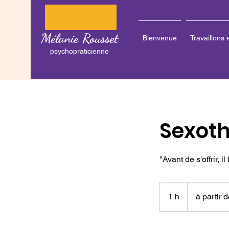
Mélanie Rousset
Bienvenue
Travaillons
psychopraticienne
Sexoth
"Avant de s'offrir, i
à
partir
1 h
1
à partir 
de
75
euros